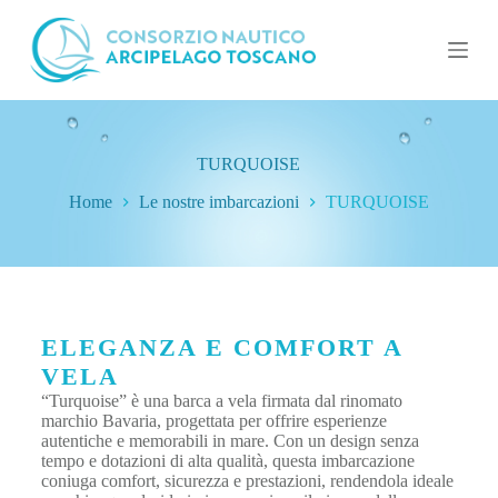
S
a
l
t
a
a
l
c
TURQUOISE
o
n
Home
Le nostre imbarcazioni
TURQUOISE
t
e
n
u
t
o
ELEGANZA E COMFORT A
VELA
“Turquoise” è una barca a vela firmata dal rinomato
marchio Bavaria, progettata per offrire esperienze
autentiche e memorabili in mare. Con un design senza
tempo e dotazioni di alta qualità, questa imbarcazione
coniuga comfort, sicurezza e prestazioni, rendendola ideale