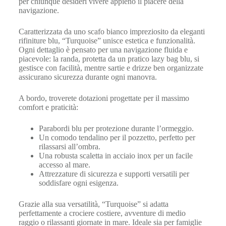
per chiunque desideri vivere appieno il piacere della
navigazione.
Caratterizzata da uno scafo bianco impreziosito da eleganti
rifiniture blu, “Turquoise” unisce estetica e funzionalità.
Ogni dettaglio è pensato per una navigazione fluida e
piacevole: la randa, protetta da un pratico lazy bag blu, si
gestisce con facilità, mentre sartie e drizze ben organizzate
assicurano sicurezza durante ogni manovra.
A bordo, troverete dotazioni progettate per il massimo
comfort e praticità:
Parabordi blu per protezione durante l’ormeggio.
Un comodo tendalino per il pozzetto, perfetto per
rilassarsi all’ombra.
Una robusta scaletta in acciaio inox per un facile
accesso al mare.
Attrezzature di sicurezza e supporti versatili per
soddisfare ogni esigenza.
Grazie alla sua versatilità, “Turquoise” si adatta
perfettamente a crociere costiere, avventure di medio
raggio o rilassanti giornate in mare. Ideale sia per famiglie